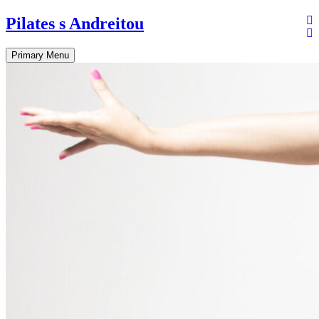
Skip
Pilates s Andreitou
to
content
Primary Menu